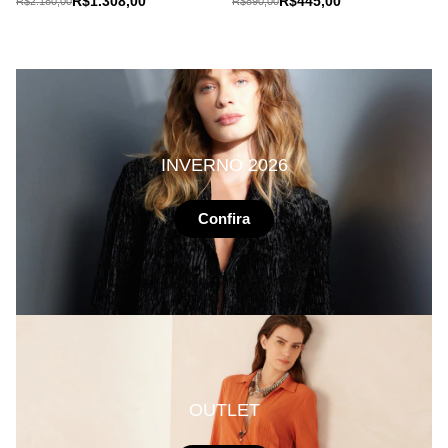
R$1.308,00
R$445,00
R$2.180,00
R$890,00
INVERNO 2026
Confira
OUTLET