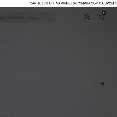
5% OFF NA PRIMEIRA COMPRA COM O CUPOM "BEMVINDA"
R$200 OFF 
0