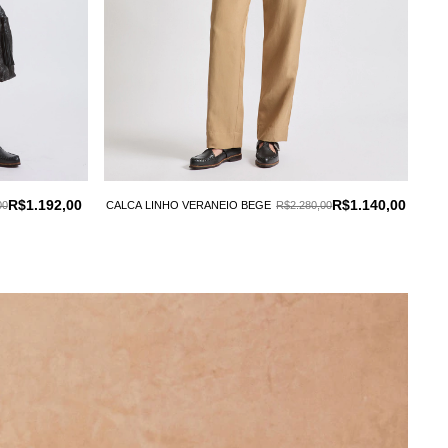
R$1.192,00
R$1.140,00
00
CALCA LINHO VERANEIO BEGE
R$2.280,00
C