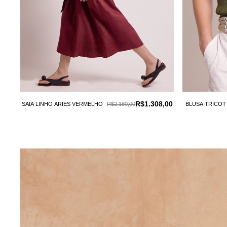
00
R$1.308,00
SAIA LINHO ARIES VERMELHO
R$2.180,00
BLUSA TRICOT