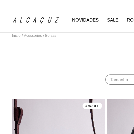
NOVIDADES
SALE
RO
Início
/
Acessórios
/
Bolsas
Tamanho
30% OFF