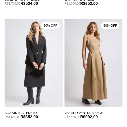
R$534,00
R$652,00
R$1.780,00
R$1.630,00
60% OFF
60% OFF
SAIA VIRTUAL PRETO
VESTIDO VENTURA BEGE
R$652,00
R$992,00
R$1.630,00
R$2.480,00