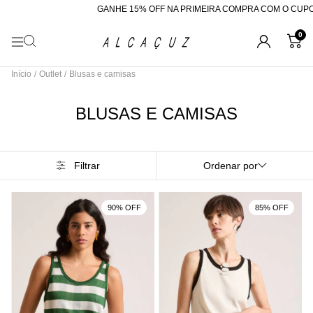
GANHE 15% OFF NA PRIMEIRA COMPRA COM O CUPOM "BEMVINDA"
R$2
0
Início
/
Outlet
/
Blusas e camisas
BLUSAS E CAMISAS
Filtrar
Ordenar por
90% OFF
85% OFF