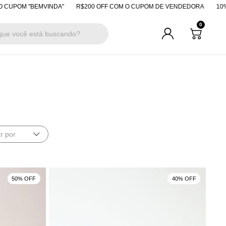
M "BEMVINDA"
R$200 OFF COM O CUPOM DE VENDEDORA
10% OFF E
0
r por
50% OFF
40% OFF