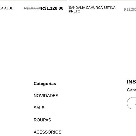
R$1.128,00
SANDALIA CAMURCA BETINA
LA AZUL
R$1.880,00
R$2.280
PRETO
IN
Categorias
Gara
NOVIDADES
SALE
ROUPAS
ACESSÓRIOS