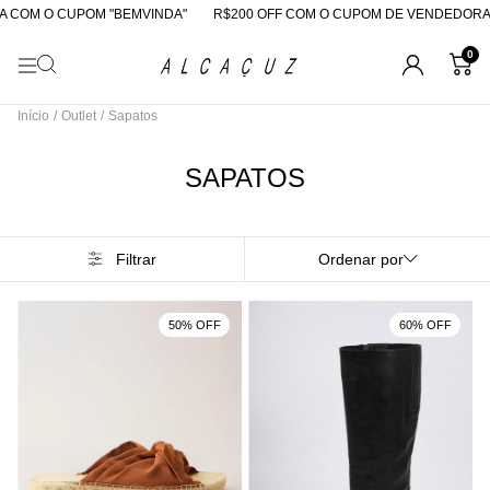
COM O CUPOM "BEMVINDA"
R$200 OFF COM O CUPOM DE VENDEDORA
0
Início
/
Outlet
/
Sapatos
SAPATOS
Filtrar
Ordenar por
50% OFF
60% OFF