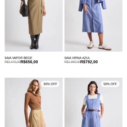
SAIA VAPOR BEGE
SAIA VIRNA AZUL
R$656,00
R$792,00
R$1.640,00
R$1.980,00
60% OFF
50% OFF