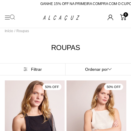
GANHE 15% OFF NA PRIMEIRA COMPRA COM O CUPOM "BEMVINDA"
R
0
Início
/
Roupas
ROUPAS
Filtrar
Ordenar por
50% OFF
50% OFF