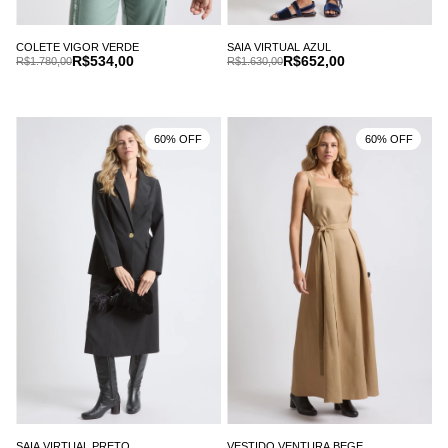
COLETE VIGOR VERDE
SAIA VIRTUAL AZUL
R$534,00
R$652,00
R$1.780,00
R$1.630,00
60% OFF
60% OFF
SAIA VIRTUAL PRETO
VESTIDO VENTURA BEGE