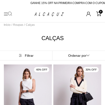
GANHE 15% OFF NA PRIMEIRA COMPRA COM O CUPOM "BEMVINDA"
R$2
0
Início
/
Roupas
/
Calças
CALÇAS
Filtrar
Ordenar por
40% OFF
30% OFF