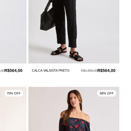
R$564,00
R$564,00
,00
CALCA VALSISTA PRETO
R$1.880,00
70% OFF
58% OFF