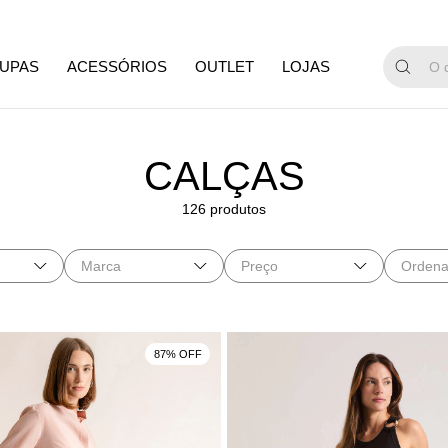
GANHE 15%
UPAS
ACESSÓRIOS
OUTLET
LOJAS
CALÇAS
126 produtos
Marca
Preço
Ordena
87% OFF