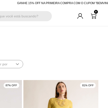
 OFF NA PRIMEIRA COMPRA COM O CUPOM "BEMVINDA"
R$200 OFF CO
0
r por
87% OFF
81% OFF