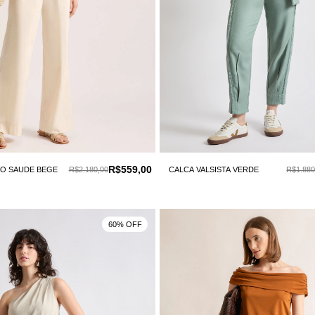
R$559,00
O SAUDE BEGE
R$2.180,00
CALCA VALSISTA VERDE
R$1.880
60% OFF