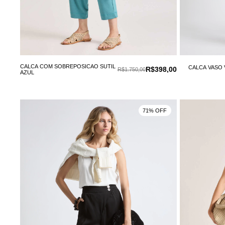
CALCA COM SOBREPOSICAO SUTIL
CALCA VASO
R$398,00
R$1.750,00
AZUL
71% OFF