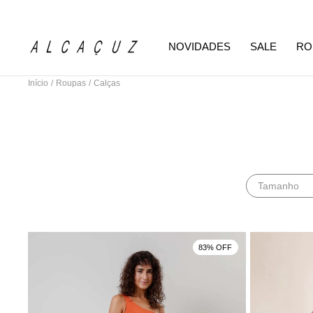
NOVIDADES
SALE
RO
Início
/
Roupas
/
Calças
Tamanho
83% OFF