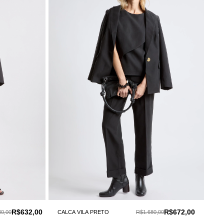
R$632,00
R$672,00
80,00
CALCA VILA PRETO
R$1.680,00