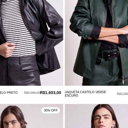
R$1.603,00
JAQUETA CASTELO VERDE
ELO PRETO
R$2.290,00
R$2.290
ESCURO
30% OFF