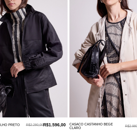
R$1.596,00
CASACO CASTANHO BEGE
ILHO PRETO
R$2.280,00
R$2.980
CLARO