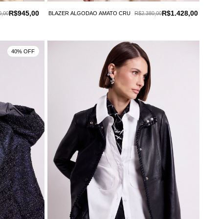
R$945,00
R$1.428,00
0,00
BLAZER ALGODAO AMATO CRU
R$2.380,00
40% OFF