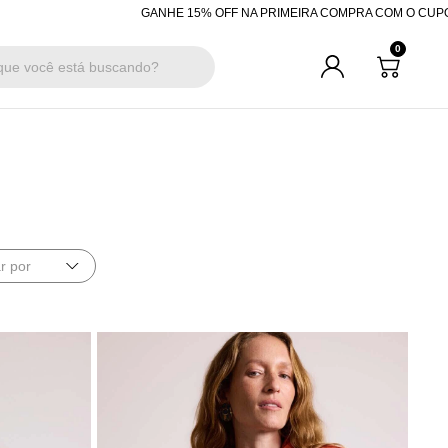
E 15% OFF NA PRIMEIRA COMPRA COM O CUPOM "BEMVINDA"
R$200 OF
0
r por