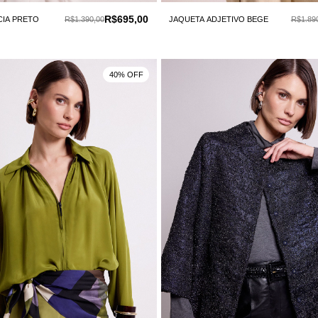
R$695,00
CIA PRETO
R$1.390,00
JAQUETA ADJETIVO BEGE
R$1.89
40% OFF