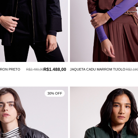
R$1.488,00
ERON PRETO
R$2.480,00
JAQUETA CADU MARROM TIJOLO
R$2.190
30% OFF