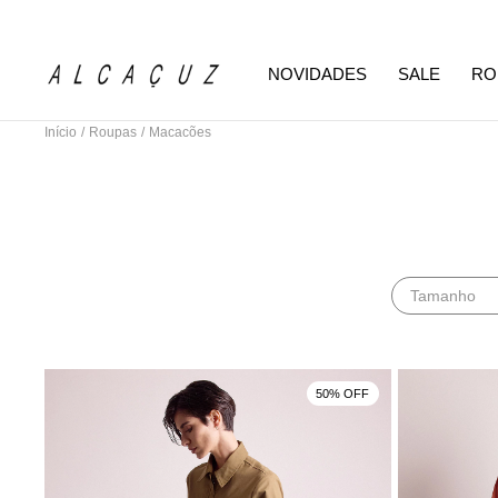
NOVIDADES
SALE
RO
Início
/
Roupas
/
Macacões
Tamanho
50% OFF