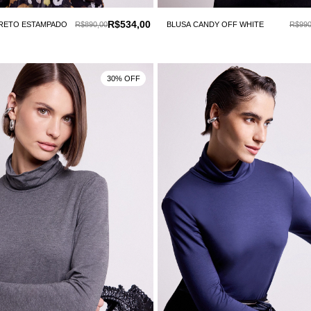
R$534,00
PRETO ESTAMPADO
R$890,00
BLUSA CANDY OFF WHITE
R$990
30% OFF