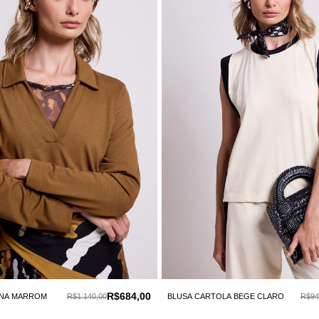
R$684,00
INA MARROM
R$1.140,00
BLUSA CARTOLA BEGE CLARO
R$94