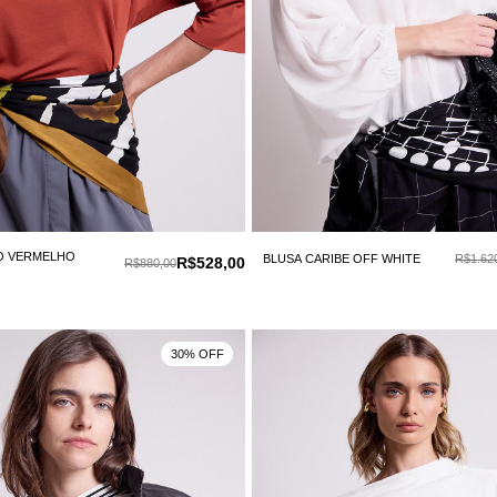
O VERMELHO
BLUSA CARIBE OFF WHITE
R$1.62
R$528,00
R$880,00
30% OFF