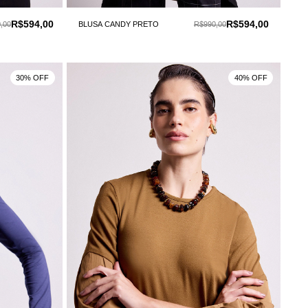
R$594,00
R$594,00
,00
BLUSA CANDY PRETO
R$990,00
30% OFF
40% OFF