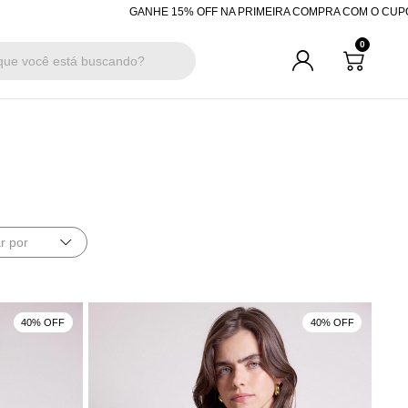
% OFF NA PRIMEIRA COMPRA COM O CUPOM "BEMVINDA"
R$200 OFF CO
0
r por
40% OFF
40% OFF