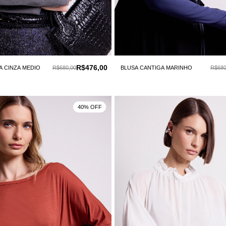
R$476,00
A CINZA MEDIO
R$680,00
BLUSA CANTIGA MARINHO
R$680
40% OFF