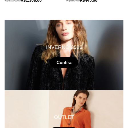
R$1.308,00
R$445,00
R$2.180,00
R$890,00
INVERNO 2026
Confira
OUTLET