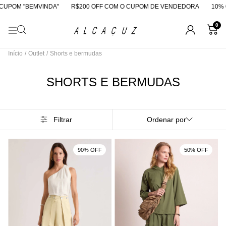
UPOM "BEMVINDA"
R$200 OFF COM O CUPOM DE VENDEDORA
10% O
0
Início
/
Outlet
/
Shorts e bermudas
SHORTS E BERMUDAS
Filtrar
Ordenar por
90% OFF
50% OFF