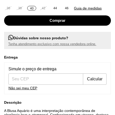
Guia de medidas
36
38
42
44
46
40
Dúvidas sobre nosso produto?
Tenha atendimento exclusivo com nossa vendedora online.
Entrega
Entregas para o CEP:
Alterar CEP
Simule o preço de entrega
Calcular
Não sei meu CEP
Descrição
A Blusa Aquário é uma interpretação contemporânea de
elegância leve e atemporal. Confeccionada em viscose, destaca