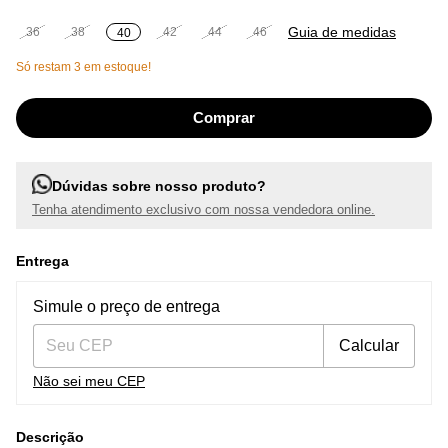
Guia de medidas
36
38
42
44
46
40
Só restam
3
em estoque!
Dúvidas sobre nosso produto?
Tenha atendimento exclusivo com nossa vendedora online.
Entrega
Entregas para o CEP:
Alterar CEP
Simule o preço de entrega
Calcular
Não sei meu CEP
Descrição