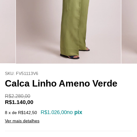
SKU:
FV51113V6
Calca Linho Ameno Verde
R$2.280,00
R$1.140,00
no
pix
R$1.026,00
8
x de
R$142,50
Ver mais detalhes