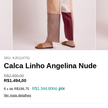
SKU:
KJ51147S1
Calca Linho Angelina Nude
R$2.490,00
R$1.494,00
no
pix
R$1.344,60
8
x de
R$186,75
Ver mais detalhes