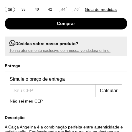
Guia de medidas
38
40
42
44
46
36
Dúvidas sobre nosso produto?
Tenha atendimento exclusivo com nossa vendedora online.
Entrega
Entregas para o CEP:
Alterar CEP
Simule o preço de entrega
Calcular
Não sei meu CEP
Descrição
A Calça Angelina é a combinação perfeita entre autenticidade e
sofisticação. Confeccionada em linho puro, ela se destaca na