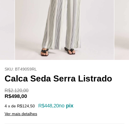
SKU:
BT49059RL
Calca Seda Serra Listrado
R$2.120,00
R$498,00
no
pix
R$448,20
4
x de
R$124,50
Ver mais detalhes