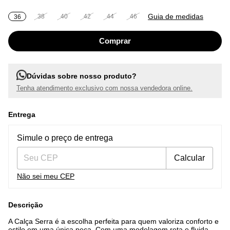
Guia de medidas
38
40
42
44
46
36
Dúvidas sobre nosso produto?
Tenha atendimento exclusivo com nossa vendedora online.
Entrega
Entregas para o CEP:
Alterar CEP
Simule o preço de entrega
Calcular
Não sei meu CEP
Descrição
A Calça Serra é a escolha perfeita para quem valoriza conforto e
estilo em uma única peça. Com uma modelagem reta e fluida,