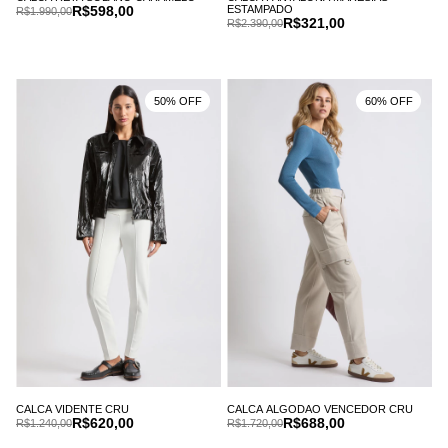
R$598,00
ESTAMPADO
R$1.990,00
R$321,00
R$2.390,00
50% OFF
60% OFF
CALCA VIDENTE CRU
CALCA ALGODAO VENCEDOR CRU
R$620,00
R$688,00
R$1.240,00
R$1.720,00